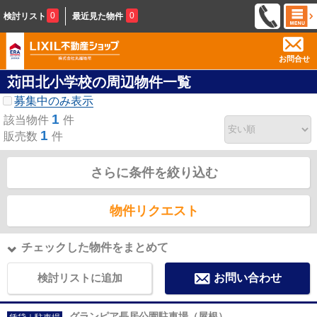
0
0
検討リスト
最近見た物件
お問合せ
苅田北小学校の周辺物件一覧
募集中のみ表示
1
該当物件
件
1
販売数
件
さらに条件を絞り込む
物件リクエスト
チェックした物件をまとめて
検討リストに追加
お問い合わせ
グランピア長居公園駐車場（屋根）