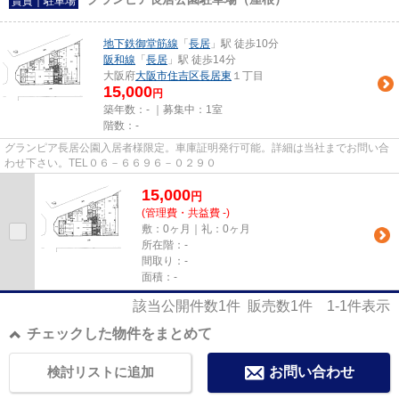
賃貸｜駐車場
地下鉄御堂筋線
「
長居
」駅 徒歩10分
阪和線
「
長居
」駅 徒歩14分
大阪府
大阪市住吉区
長居東
１丁目
15,000
円
築年数：- ｜募集中：
1室
階数：-
グランピア長居公園入居者様限定。車庫証明発行可能。詳細は当社までお問い合
わせ下さい。TEL０６－６６９６－０２９０
15,000
円
(管理費・共益費 -)
敷：0ヶ月｜礼：0ヶ月
所在階：-
間取り：-
面積：-
該当公開件数
1
件 販売数
1
件
1-1
件表示
チェックした物件をまとめて
検討リストに追加
お問い合わせ