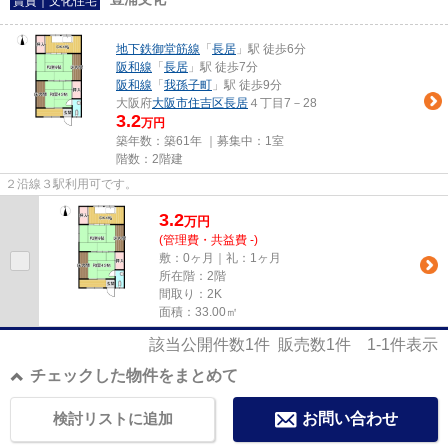
賃貸｜文化住宅
地下鉄御堂筋線
「
長居
」駅 徒歩6分
阪和線
「
長居
」駅 徒歩7分
阪和線
「
我孫子町
」駅 徒歩9分
大阪府
大阪市住吉区
長居
４丁目7－28
3.2
万円
築年数：築61年 ｜募集中：
1室
階数：2階建
２沿線３駅利用可です。
3.2
万
円
(管理費・共益費 -)
敷：0ヶ月｜礼：1ヶ月
所在階：2階
間取り：2K
面積：33.00㎡
該当公開件数
1
件 販売数
1
件
1-1
件表示
チェックした物件をまとめて
検討リストに追加
お問い合わせ