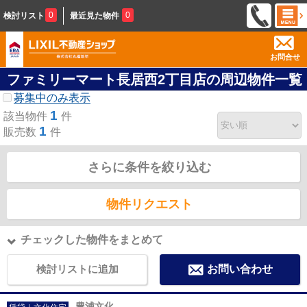
0
0
検討リスト
最近見た物件
お問合せ
ファミリーマート長居西2丁目店の周辺物件一覧
募集中のみ表示
1
該当物件
件
1
販売数
件
さらに条件を絞り込む
物件リクエスト
チェックした物件をまとめて
検討リストに追加
お問い合わせ
豊浦文化