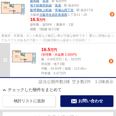
阪和線
「
長居
」駅 徒歩8分
地下鉄御堂筋線
「
長居
」駅 徒歩9分
阪堺電軌上町線
「
帝塚山四丁目
」駅 徒歩17分
大阪府
大阪市住吉区
長居西
１丁目11－29
16.5
万円
築年数：築38年 ｜募集中：
1室
階数：5階建 地下1階
事務所・作業場・ダンス教室など幅広い事が可能な物件です！ 重たい荷物があっ
てもリフトがあるので楽々！ 2沿線共駅から徒歩１０分以内！！
16.5
万
円
(管理費・共益費 3,300円)
敷：0.005万円｜礼：55万円
所在階：地下1階
坪数：34.93坪｜面積：115.48㎡
坪単価：
0.47
万円
該当公開件数
2
棟 空き数
2
件
1-2
棟表示
チェックした物件をまとめて
検討リストに追加
お問い合わせ