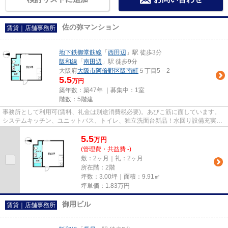
佐の弥マンション
賃貸｜店舗事務所
地下鉄御堂筋線
「
西田辺
」駅 徒歩3分
阪和線
「
南田辺
」駅 徒歩9分
大阪府
大阪市阿倍野区
阪南町
５丁目5－2
5.5
万円
築年数：築47年 ｜募集中：
1室
階数：5階建
事務所として利用可(賃料、礼金は別途消費税必要)。あびこ筋に面しています。
システムキッチン、ユニットバス、トイレ、独立洗面台新品！水回り設備充実し
ています。業種ご相談下さい！！
5.5
万
円
(管理費・共益費 -)
敷：2ヶ月｜礼：2ヶ月
所在階：2階
坪数：3.00坪｜面積：9.91㎡
坪単価：
1.83
万円
御用ビル
賃貸｜店舗事務所