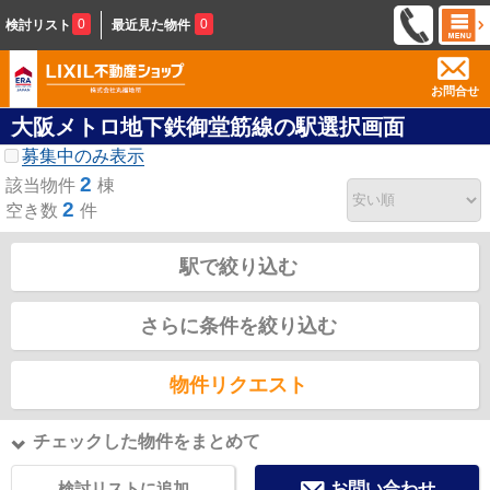
0
0
検討リスト
最近見た物件
お問合せ
大阪メトロ地下鉄御堂筋線の駅選択画面
募集中のみ表示
2
該当物件
棟
2
空き数
件
駅で絞り込む
さらに条件を絞り込む
物件リクエスト
チェックした物件をまとめて
検討リストに追加
お問い合わせ