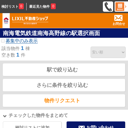
0
0
検討リスト
最近見た物件
お問合せ
南海電気鉄道南海高野線の駅選択画面
募集中のみ表示
1
該当物件
棟
1
空き数
件
駅で絞り込む
さらに条件を絞り込む
物件リクエスト
チェックした物件をまとめて
検討リストに追加
お問い合わせ