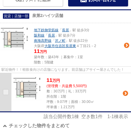
泉第2ハイツ店舗
賃貸｜店舗一部
地下鉄御堂筋線
「
長居
」駅 徒歩3分
阪和線
「
長居
」駅 徒歩7分
南海高野線
「
沢ノ町
」駅 徒歩22分
大阪府
大阪市住吉区
長居東
４丁目21－2
11
万円
築年数：築43年 ｜募集中：
1室
階数：5階建
駅近物件！！軽飲食向けの店舗になります。前店舗はアサイー屋さんでした！
11
万
円
(管理費・共益費 5,500円)
敷：30万円｜礼：33万円
所在階：1階
坪数：9.07坪｜面積：30.00㎡
坪単価：
1.21
万円
該当公開件数
1
棟 空き数
1
件
1-1
棟表示
チェックした物件をまとめて