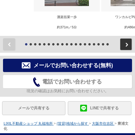
酒楽括菜一歩
ワンカルビP
約371m／5分
約486
前
メールでお問い合わせする(無料)
電話でお問い合わせする
現況の確認はお気軽にお問い合わせください。
メールで共有する
LINEで共有する
LIXIL不動産ショップ 丸福地所
>
(賃貸)地域から探す
>
大阪市住吉区
>
豊浦文
化