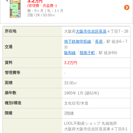
3.2
万
円
(管理費・共益費 -)
敷：0ヶ月｜礼：1ヶ月
2階 / 2K / 33.00㎡
所在地
大阪府
大阪市住吉区
長居
４丁目7－28
地下鉄御堂筋線
「
長居
」駅 徒歩6～7
交通
分
阪和線
「
我孫子町
」駅 徒歩9分
賃料
3.2万円
管理費等
-
面積
33.00㎡
築年数
1965年 1月 (築61年)
種別/構造
文化住宅/木造
階建
2階建
LIXIL不動産ショップ 丸福地所
大阪府大阪市住吉区長居東４丁目9-1