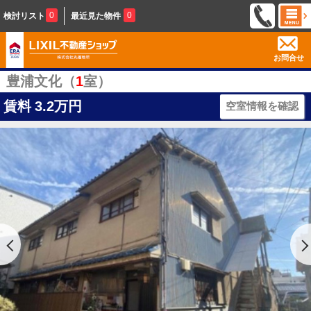
0
0
検討リスト
最近見た物件
お問合せ
豊浦文化（
1
室）
賃料
3.2万円
空室情報を確認