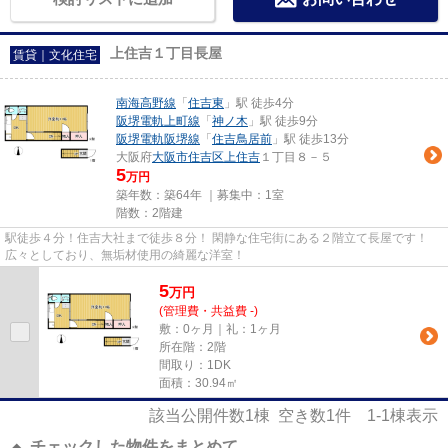
上住吉１丁目長屋
賃貸｜文化住宅
南海高野線
「
住吉東
」駅 徒歩4分
阪堺電軌上町線
「
神ノ木
」駅 徒歩9分
阪堺電軌阪堺線
「
住吉鳥居前
」駅 徒歩13分
大阪府
大阪市住吉区
上住吉
１丁目８－５
5
万円
築年数：築64年 ｜募集中：
1室
階数：2階建
駅徒歩４分！住吉大社まで徒歩８分！ 閑静な住宅街にある２階立て長屋です！
広々としており、無垢材使用の綺麗な洋室！
5
万
円
(管理費・共益費 -)
敷：0ヶ月｜礼：1ヶ月
所在階：2階
間取り：1DK
面積：30.94㎡
該当公開件数
1
棟 空き数
1
件
1-1
棟表示
チェックした物件をまとめて