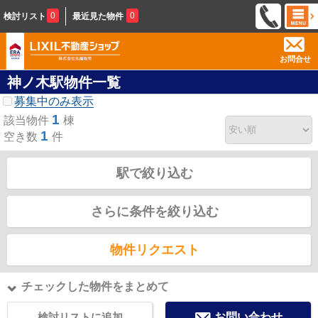
0
0
検討リスト
最近見た物件
お問合せ
神ノ木駅物件一覧
募集中のみ表示
1
該当物件
棟
1
空き数
件
駅で絞り込む
さらに条件を絞り込む
物件リクエスト
チェックした物件をまとめて
検討リストに追加
お問い合わせ