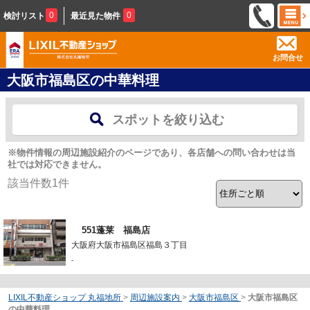
0
0
検討リスト
最近見た物件
お問合せ
大阪市福島区の中華料理
スポットを絞り込む
※物件情報の周辺施設紹介のページであり、各店舗への問い合わせは当
社では対応できません。
該当件数
1
件
551蓬莱 福島店
大阪府大阪市福島区福島３丁目
-
LIXIL不動産ショップ 丸福地所
>
周辺施設案内
>
大阪市福島区
>
大阪市福島区
の中華料理