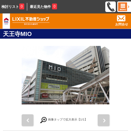
0
0
検討リスト
最近見た物件
お問合せ
天王寺MIO
前
次
画像タップで拡大表示【
1
/1】