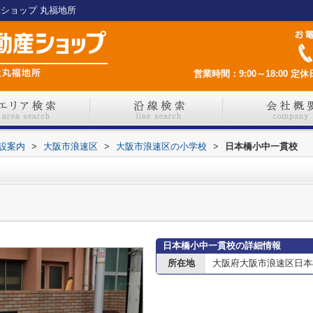
産ショップ 丸福地所
営業時間：9:00～18:00
定休
設案内
>
大阪市浪速区
>
大阪市浪速区の小学校
>
日本橋小中一貫校
日本橋小中一貫校の詳細情報
所在地
大阪府大阪市浪速区日本橋