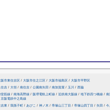
大阪市東住吉区
/
大阪市住之江区
/
大阪市福島区
/
大阪市平野区
上住吉
/
大領
/
南住吉
/
公園南矢田
/
南加賀屋
/
玉川
/
西脇
御堂筋線
/
南海高野線
/
阪堺電軌上町線
/
近鉄南大阪線
/
地下鉄四つ橋線
/
南
京阪電鉄中之島線
住吉東
/
我孫子町
/
あびこ
/
神ノ木
/
帝塚山三丁目
/
帝塚山四丁目
/
矢田
/
今