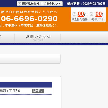
最終更新：2026年08月07日
00
00
件
件
最近見た物件
検討リスト
日：年中無休（年末年始 夏期休暇除く）
西１丁目7-6
MAP
▼