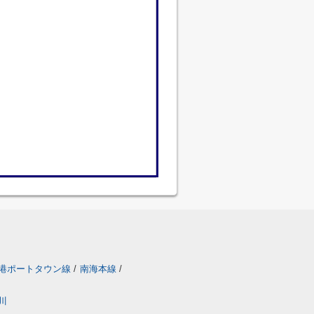
港ポートタウン線
/
南海本線
/
川