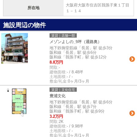
大阪府大阪市住吉区我孫子東１丁目
所在地
１－１４
施設周辺の物件
賃貸｜店舗一部
メゾンよしの_9坪（通路奥）
地下鉄御堂筋線「長居」駅 徒歩3分
阪和線「長居」駅 徒歩6分
阪和線「我孫子町」駅 徒歩12分
8.8万円
間取:
-
建物面積:
- / 8.48坪
土地面積:
- / -
敷金/礼金:
0ヶ月/3ヶ月
賃貸｜文化住宅
豊浦文化
地下鉄御堂筋線「長居」駅 徒歩6分
阪和線「長居」駅 徒歩7分
阪和線「我孫子町」駅 徒歩9分
3.2万円
間取:
2K
建物面積:
- / 9.98坪
土地面積:
- / -
敷金/礼金:
0ヶ月/1ヶ月