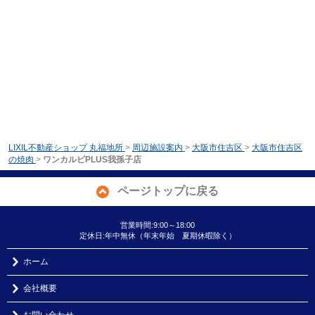
LIXIL不動産ショップ 丸福地所
>
周辺施設案内
>
大阪市住吉区
>
大阪市住吉区
の焼肉
>
ワンカルビPLUS我孫子店
ページトップに戻る
営業時間:9:00～18:00
定休日:年中無休（年末年始 夏期休暇除く）
ホーム
会社概要
お問い合わせ