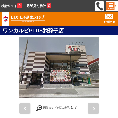
0
0
検討リスト
最近見た物件
お問合せ
ワンカルビPLUS我孫子店
前
次
画像タップで拡大表示【
1
/1】