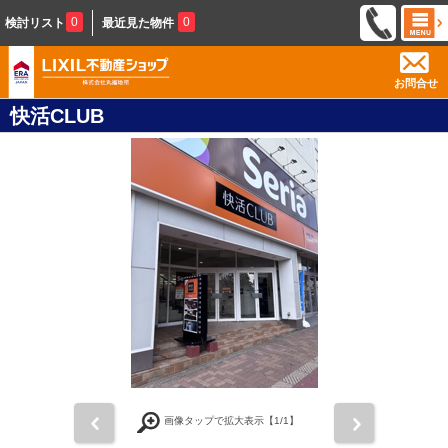
0
0
検討リスト
最近見た物件
お問合せ
快活CLUB
前
次
画像タップで拡大表示【
1
/1】