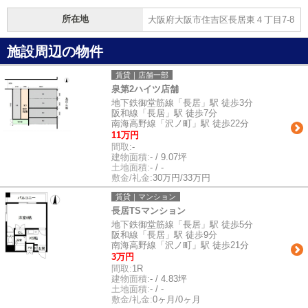
所在地
大阪府大阪市住吉区長居東４丁目7-8
施設周辺の物件
賃貸｜店舗一部
泉第2ハイツ店舗
地下鉄御堂筋線「長居」駅 徒歩3分
阪和線「長居」駅 徒歩7分
南海高野線「沢ノ町」駅 徒歩22分
11万円
間取:
-
建物面積:
- / 9.07坪
土地面積:
- / -
敷金/礼金:
30万円/33万円
賃貸｜マンション
長居TSマンション
地下鉄御堂筋線「長居」駅 徒歩5分
阪和線「長居」駅 徒歩9分
南海高野線「沢ノ町」駅 徒歩21分
3万円
間取:
1R
建物面積:
- / 4.83坪
土地面積:
- / -
敷金/礼金:
0ヶ月/0ヶ月