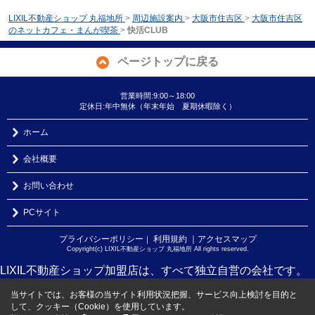
LIXIL不動産ショップ 丸福地所
>
周辺施設案内
>
大阪市住吉区
>
大阪市住吉区
のネットカフェ・まんが喫茶
>
快活CLUB
ページトップに戻る
営業時間:9:00～18:00
定休日:年中無休（年末年始 夏期休暇除く）
ホーム
会社概要
お問い合わせ
PCサイト
プライバシーポリシー
利用規約
｜アクセスマップ
｜
Copyright(c) LIXIL不動産ショップ 丸福地所 All rights reserved.
LIXIL不動産ショップ加盟店は、すべて独立自営の会社です。
当サイトでは、お客様の当サイト利用状況把握、サービス向上検討を目的と
して、クッキー（Cookie）を使用しています。