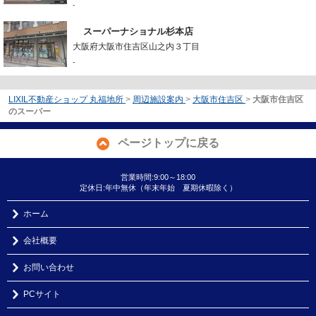
-
スーパーナショナル杉本店
大阪府大阪市住吉区山之内３丁目
-
LIXIL不動産ショップ 丸福地所
>
周辺施設案内
>
大阪市住吉区
>
大阪市住吉区
のスーパー
ページトップに戻る
営業時間:9:00～18:00
定休日:年中無休（年末年始 夏期休暇除く）
ホーム
会社概要
お問い合わせ
PCサイト