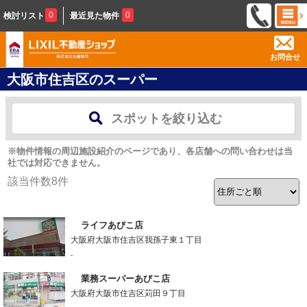
0
0
検討リスト
最近見た物件
お問合せ
大阪市住吉区のスーパー
スポットを絞り込む
※物件情報の周辺施設紹介のページであり、各店舗への問い合わせは当
社では対応できません。
該当件数
8
件
ライフあびこ店
大阪府大阪市住吉区我孫子東１丁目
-
業務スーパーあびこ店
大阪府大阪市住吉区苅田９丁目