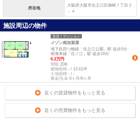
大阪府大阪市住之江区御崎７丁目２
所在地
－４
施設周辺の物件
賃貸｜マンション
メゾン南加賀屋
地下鉄四つ橋線「住之江公園」駅 徒歩5分
南海本線「住ノ江」駅 徒歩18分
6.2万円
間取:
2DK
建物面積:
- / 13.61坪
土地面積:
- / -
敷金/礼金:
0ヶ月/0ヶ月
近くの賃貸物件をもっと見る
近くの売買物件をもっと見る