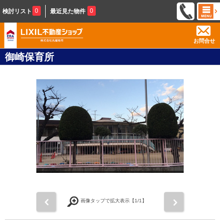
0
0
検討リスト
最近見た物件
お問合せ
御崎保育所
前
次
画像タップで拡大表示【
1
/1】