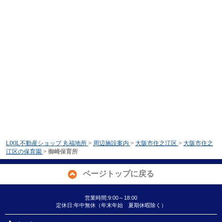
LIXIL不動産ショップ 丸福地所
>
周辺施設案内
>
大阪市住之江区
>
大阪市住之
江区の保育園
>
御崎保育所
ページトップに戻る
営業時間:9:00～18:00
定休日:年中無休（年末年始 夏期休暇除く）