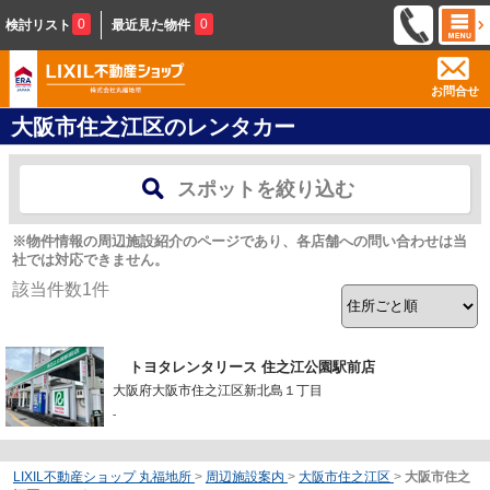
0
0
検討リスト
最近見た物件
お問合せ
大阪市住之江区のレンタカー
スポットを絞り込む
※物件情報の周辺施設紹介のページであり、各店舗への問い合わせは当
社では対応できません。
該当件数
1
件
トヨタレンタリース 住之江公園駅前店
大阪府大阪市住之江区新北島１丁目
-
LIXIL不動産ショップ 丸福地所
>
周辺施設案内
>
大阪市住之江区
>
大阪市住之