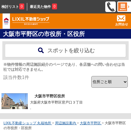
0
0
検討リスト
最近見た物件
お問合せ
大阪市平野区の市役所・区役所
スポットを絞り込む
※物件情報の周辺施設紹介のページであり、各店舗への問い合わせは当
社では対応できません。
該当件数
1
件
大阪市平野区役所
大阪府大阪市平野区背戸口３丁目
-
LIXIL不動産ショップ 丸福地所
>
周辺施設案内
>
大阪市平野区
>
大阪市平野区
の市役所・区役所