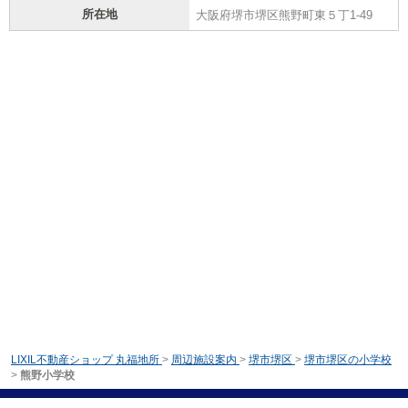
所在地
大阪府堺市堺区熊野町東５丁1-49
LIXIL不動産ショップ 丸福地所
>
周辺施設案内
>
堺市堺区
>
堺市堺区の小学校
>
熊野小学校