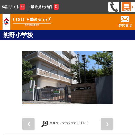
0
0
検討リスト
最近見た物件
お問合せ
熊野小学校
前
次
画像タップで拡大表示【
1
/1】