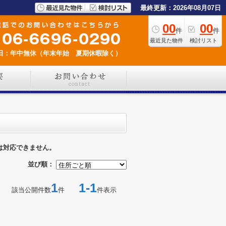
最終更新：2026年08月07日
00
00
件
件
最近見た物件
検討リスト
日：年中無休（年末年始 夏期休暇除く）
は対応できません。
並び順：
1
1-1
該当公開件数
件
件表示