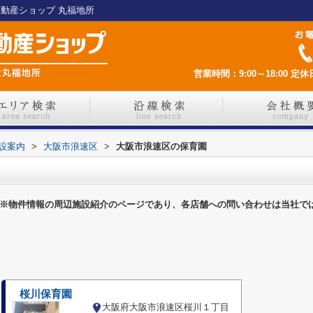
不動産ショップ 丸福地所
営業時間：9:00～18:00
定休
設案内
>
大阪市浪速区
>
大阪市浪速区の保育園
※物件情報の周辺施設紹介のページであり、各店舗への問い合わせは当社で
桜川保育園
大阪府大阪市浪速区桜川１丁目