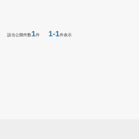
1
1-1
該当公開件数
件
件表示