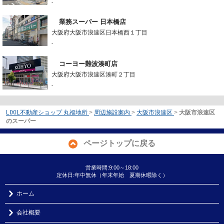
-
業務スーパー 日本橋店
大阪府大阪市浪速区日本橋西１丁目
-
コーヨー難波湊町店
大阪府大阪市浪速区湊町２丁目
-
LIXIL不動産ショップ 丸福地所
>
周辺施設案内
>
大阪市浪速区
>
大阪市浪速区
のスーパー
ページトップに戻る
営業時間:9:00～18:00
定休日:年中無休（年末年始 夏期休暇除く）
ホーム
会社概要