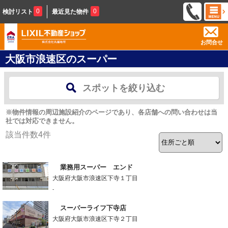
0
0
検討リスト
最近見た物件
お問合せ
大阪市浪速区のスーパー
スポットを絞り込む
※物件情報の周辺施設紹介のページであり、各店舗への問い合わせは当
社では対応できません。
該当件数
4
件
業務用スーパー エンド
大阪府大阪市浪速区下寺１丁目
-
スーパーライフ下寺店
大阪府大阪市浪速区下寺２丁目