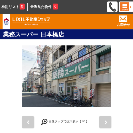
0
0
検討リスト
最近見た物件
お問合せ
業務スーパー 日本橋店
前
次
画像タップで拡大表示【
1
/1】