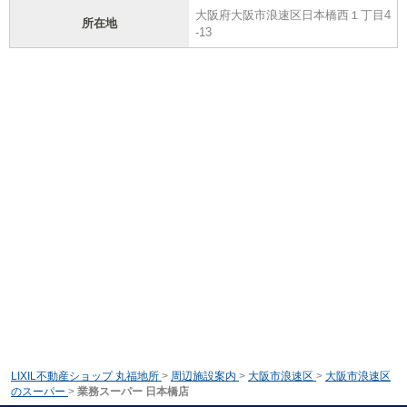
大阪府大阪市浪速区日本橋西１丁目4
所在地
-13
LIXIL不動産ショップ 丸福地所
>
周辺施設案内
>
大阪市浪速区
>
大阪市浪速区
のスーパー
>
業務スーパー 日本橋店